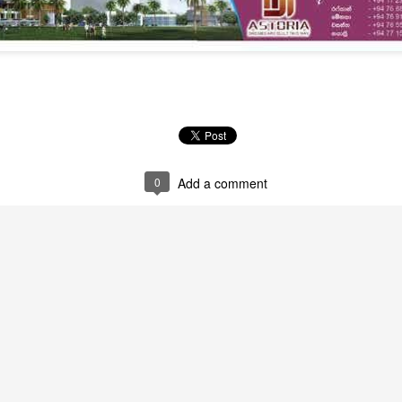
AD 17
AD 18
0
Add a comment
AD 13
AD 12