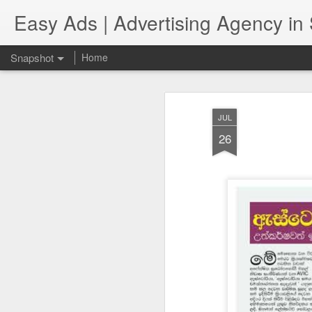
Easy Ads | Advertising Agency in 
Snapshot
Home
JUL
26
Public Relation - Tokyo Cement
Easy Ads (Pvt) Ltd De