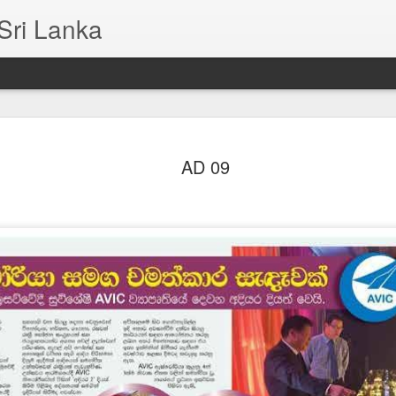
Sri Lanka
AD 09
AD 37
monstrates Media Excellence at Industry Expo 2025
AD 36